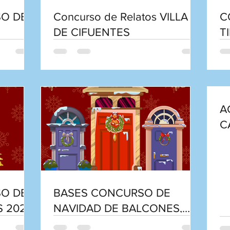
SO DE
Concurso de Relatos VILLA
C
DE CIFUENTES
T
A
C
P
C
SO DE
BASES CONCURSO DE
S 2025
NAVIDAD DE BALCONES,
FACHADAS Y ESCAPARATES