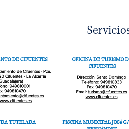
Servicio
NTO DE CIFUENTES
OFICINA DE TURISMO 
CIFUENTES
tamiento de Cifuentes · Pza.
20 Cifuentes - La Alcarria
Dirección: Santo Domingo
Guadalajara)
Teléfono: 949810833
fono: 949810001
Fax: 949810470
x: 949810470
Email:
turismo@cifuentes.es
ntamiento@cifuentes.es
www.cifuentes.es
//www.cifuentes.es
NDA TUTELADA
PISCINA MUNICIPAL JOSé G