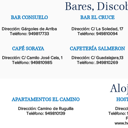
Bares, Disco
BAR CONSUELO
BAR EL CRUCE
Dirección: Gárgoles de Arriba
Dirección: C/ La Soledad, 17
Teléfono: 949817733
Teléfono: 949810094
CAFÉ SORAYA
CAFETERÍA SALMERON
Dirección: C/ Camilo José Cela, 1
Dirección: C/ Guadalajara,13
Teléfono: 949810985
Teléfono: .949810269
Alo
APARTAMENTOS EL CAMINO
HOS
Dirección: Camino de Ruguilla
Direcc
Teléfono: 949810139
Teléfono:
F
www.ho