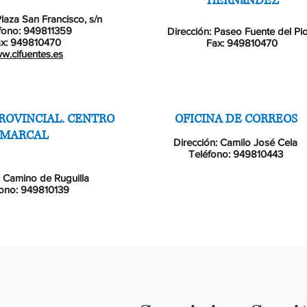
HERNáNDEZ
Plaza San Francisco, s/n
fono: 949811359
Dirección: Paseo Fuente del Pi
x: 949810470
Fax: 949810470
w.cifuentes.es
ROVINCIAL. CENTRO
OFICINA DE CORREOS
MARCAL
Dirección: Camilo José Cela
Teléfono: 949810443
: Camino de Ruguilla
fono: 949810139