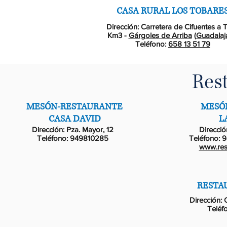
CASA RURAL LOS TOBARE
Dirección: Carretera de Cifuentes a Tr
Km3 -
Gárgoles de Arriba
(
Guadalaj
Teléfono:
658 13 51 79
Res
MESÓN-RESTAURANTE
MESÓ
CASA DAVID
L
Dirección:
Pza. Mayor, 12
Dirección
Teléfono: 949810285
Teléfono: 
www.rest
RESTA
Dirección: 
Teléf