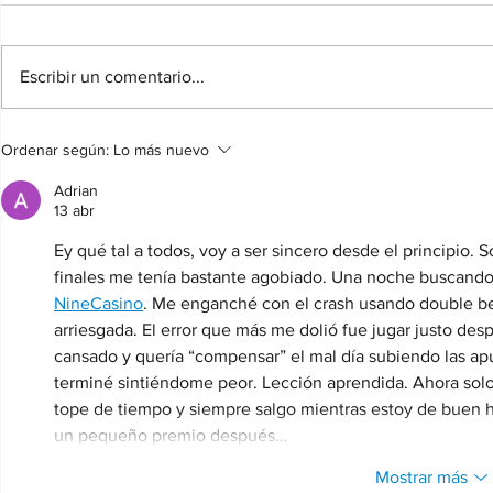
Escribir un comentario...
BASES DEL CONCURSO DE
Concurso de 
Ordenar según:
Lo más nuevo
CARTELES FIESTAS PATRONALES
CIFUENTES
DE CIFUENTES 2026
Adrian
13 abr
Ey qué tal a todos, voy a ser sincero desde el principio. 
finales me tenía bastante agobiado. Una noche buscando 
NineCasino
. Me enganché con el crash usando double bet
arriesgada. El error que más me dolió fue jugar justo de
cansado y quería “compensar” el mal día subiendo las apu
terminé sintiéndome peor. Lección aprendida. Ahora solo
tope de tiempo y siempre salgo mientras estoy de buen h
un pequeño premio después…
Mostrar más