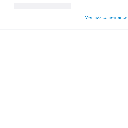
Me gusta
Reaccionar
Ver más comentarios
Ayuntamiento de Cifuentes.
Pza. Mayor,1 - 19420 Cifuentes - 
Política de privacidad