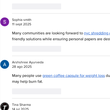
Me gusta
Reaccionar
Sophia smith
11 sept 2025
Many communities are looking forward to 
nyc shredding
friendly solutions while ensuring personal papers are des
Me gusta
Reaccionar
Arshshree Ayurveda
28 ago 2025
Many people use 
green coffee capsule for weight loss
 du
may help burn fat.
Me gusta
Reaccionar
Tina Sharma
14 jul 2025