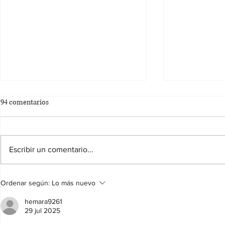
94 comentarios
Escribir un comentario...
BASES DEL CONCURSO DE
Concurso de 
Ordenar según:
Lo más nuevo
CARTELES FIESTAS PATRONALES
CIFUENTES
DE CIFUENTES 2026
hemara9261
29 jul 2025