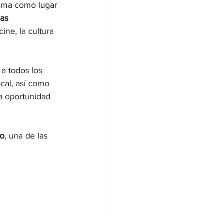
isma como lugar 
as 
ine, la cultura 
 a todos los 
ocal, así como 
na oportunidad 
o
, una de las 