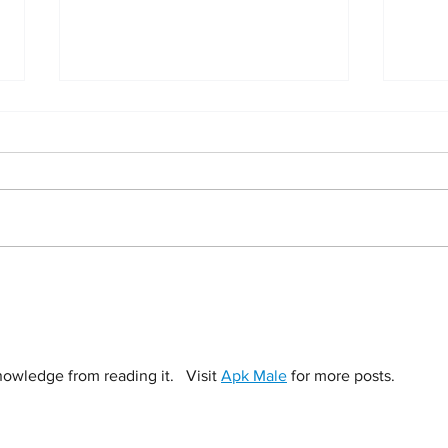
Concurso de Relatos VILLA DE
COMP
CIFUENTES
PREM
nowledge from reading it.   Visit 
Apk Male
 for more posts.