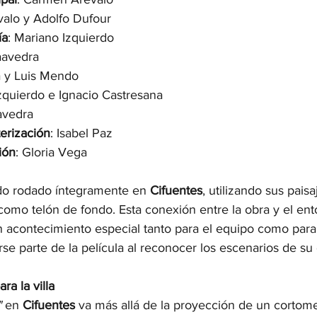
alo y Adolfo Dufour
ía
: Mariano Izquierdo
aavedra
a y Luis Mendo
Izquierdo e Ignacio Castresana
avedra
erización
: Isabel Paz
ión
: Gloria Vega
ido rodado íntegramente en 
Cifuentes
, utilizando sus pais
omo telón de fondo. Esta conexión entre la obra y el ent
n acontecimiento especial tanto para el equipo como para 
se parte de la película al reconocer los escenarios de su d
ra la villa
"
 en 
Cifuentes
 va más allá de la proyección de un cortome