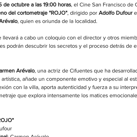
5 de octubre a las 19:00 horas
, el Cine San Francisco de 
eno del cortometraje "ROJO"
, dirigido por 
Adolfo Dufour
 e
Arévalo
, quien es oriunda de la localidad. 
e llevará a cabo un coloquio con el director y otros miemb
tes podrán descubrir los secretos y el proceso detrás de e
armen Arévalo
, una actriz de Cifuentes que ha desarrolla
 artística, añade un componente emotivo y especial al est
ión con la villa, aporta autenticidad y fuerza a su interpr
metraje que explora intensamente los matices emocionale
"ROJO"
ufour
ipal
: Carmen Arévalo