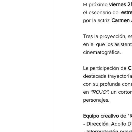
El próximo 
viernes 2
el escenario del 
estr
por la actriz 
Carmen 
Tras la proyección, s
en el que los asisten
cinematográfica.
La participación de 
C
destacada trayectoria
con su profunda conex
en 
"ROJO"
, un corto
personajes.
Equipo creativo de 
• 
Dirección
: Adolfo D
• 
Interpretación princ