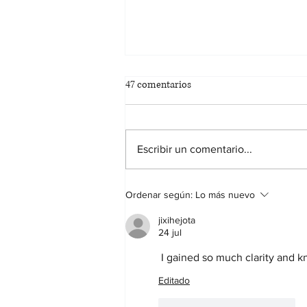
47 comentarios
Escribir un comentario...
BASES DEL CONCURSO DE
Ordenar según:
Lo más nuevo
CARTELES FIESTAS PATRONALES
DE CIFUENTES 2026
jixihejota
24 jul
 I gained so much clarity and k
Editado
Me gusta
Reaccionar