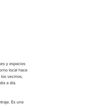
ajes y espacios 
orno local hace 
los vecinos, 
ía a día.
traje. Es una 