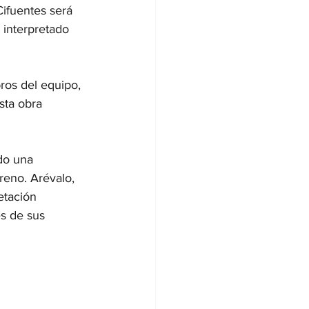
Cifuentes será 
 interpretado 
ros del equipo, 
sta obra 
do una 
reno. Arévalo, 
etación 
s de sus 