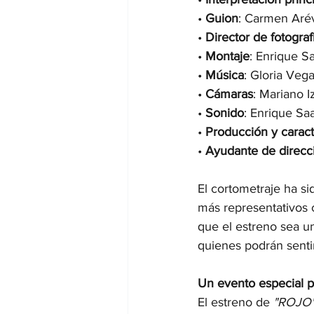
• 
Guion
: Carmen Arév
• 
Director de fotograf
• 
Montaje
: Enrique S
• 
Música
: Gloria Veg
• 
Cámaras
: Mariano 
• 
Sonido
: Enrique Sa
• 
Producción y caract
• 
Ayudante de direcc
El cortometraje ha s
más representativos c
que el estreno sea u
quienes podrán sentir
Un evento especial pa
El estreno de 
"ROJO