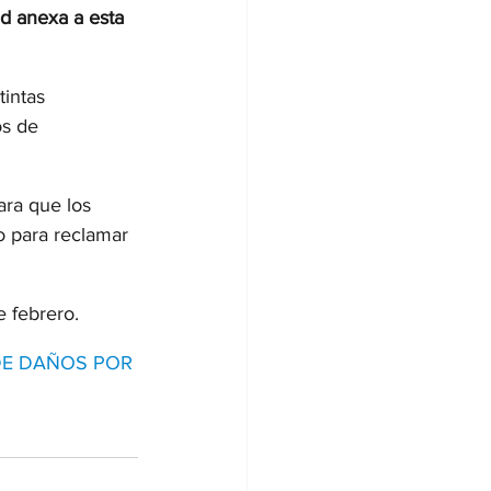
d anexa a esta 
intas 
os de 
ara que los 
o para reclamar 
 febrero. 
DE DAÑOS POR 