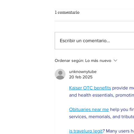
1 comentario
Escribir un comentario...
BASES DEL CONCURSO DE
Ordenar según:
Lo más nuevo
CARTELES FIESTAS PATRONALES
DE CIFUENTES 2026
unknownytube
20 feb 2025
Kaiser OTC benefits
 provide m
and health essentials, promoti
Obituaries near me
 help you fi
services, memorials, and tribut
is traveluro legit
? Many users ha