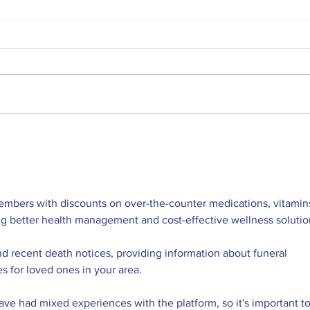
Concurso de Relatos VILLA DE
COMP
CIFUENTES
PREM
embers with discounts on over-the-counter medications, vitamins
ng better health management and cost-effective wellness solutio
nd recent death notices, providing information about funeral 
es for loved ones in your area.
ve had mixed experiences with the platform, so it's important to