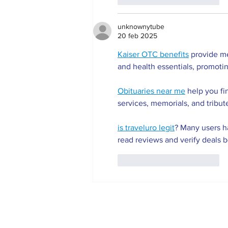
unknownytube
20 feb 2025
Kaiser OTC benefits
 provide m
and health essentials, promoti
Obituaries near me
 help you fi
services, memorials, and tribut
is traveluro legit
? Many users ha
read reviews and verify deals 
Me gusta
Reaccionar
Ayuntamiento de Cifuentes.
Pza. Mayo