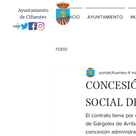
Ayuntamiento
de Cifuentes
INICIO
AYUNTAMIENTO
MU
TODO
portalcifuentes
4 m
CONCESIÓ
SOCIAL D
El contrato tiene por 
de Gárgoles de Arrib
concesión administra