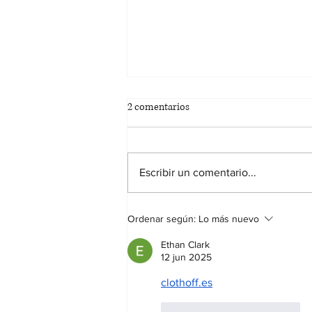
2 comentarios
Escribir un comentario...
BASES DEL CONCURSO DE
Ordenar según:
Lo más nuevo
CARTELES FIESTAS PATRONALES
DE CIFUENTES 2026
Ethan Clark
12 jun 2025
clothoff.es
Me gusta
Reaccionar