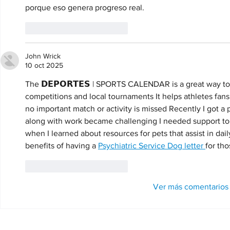
porque eso genera progreso real.
Me gusta
Reaccionar
John Wrick
10 oct 2025
The 𝗗𝗘𝗣𝗢𝗥𝗧𝗘𝗦 | SPORTS CALENDAR is a great way t
competitions and local tournaments It helps athletes fan
no important match or activity is missed Recently I got
along with work became challenging I needed support to 
when I learned about resources for pets that assist in dai
benefits of having a 
Psychiatric Service Dog letter 
for th
Me gusta
Reaccionar
Ver más comentarios