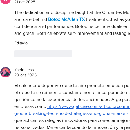
21 oct 2025
The dedication and discipline taught at the Cifuentes Mun
and care behind 
Botox McAllen TX
treatments. Just as you
confidence and performance, Botox helps individuals enh
and grace. Both celebrate self-improvement and lasting r
Editado
Me gusta
Reaccionar
Katrin Jess
20 oct 2025
El calendario deportivo de este año promete emoción por
el deporte se reinventa constantemente, incorporando nu
gestión como la experiencia de los aficionados. Algo pare
empresas como 
https://www.galiciae.com/articulo/comun
groundbreaking-tech-bold-strategies-and-global-market
que aplican estrategias innovadoras para conectar mejor 
personalizadas. Me encanta cuando la innovación y la pas