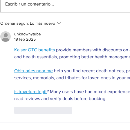
Escribir un comentario...
BASES DEL CONCURSO DE
Concurso de 
Ordenar según:
Lo más nuevo
CARTELES FIESTAS PATRONALES
CIFUENTES
DE CIFUENTES 2026
unknownytube
19 feb 2025
Kaiser OTC benefits
 provide members with discounts on o
and health essentials, promoting better health managemen
Obituaries near me
 help you find recent death notices, p
services, memorials, and tributes for loved ones in your a
is traveluro legit
? Many users have had mixed experiences w
read reviews and verify deals before booking.
Me gusta
Reaccionar