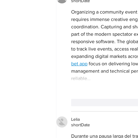
shortDate
Organizing a community event 
requires immense creative engin
coordination. Capturing and s
part of the modern spectator ex
responsive software. The globa
to track live events, access re
expanding digital markets acros
bet app
 focus on delivering lo
management and technical persp
reliable…
like-button.like
comment
Lelia
shortDate
Durante una pausa larga del tr