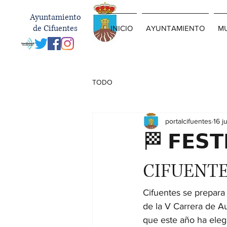
Ayuntamiento
de Cifuentes
INICIO
AYUNTAMIENTO
MU
TODO
portalcifuentes
16 j
🏁 𝗙𝗘𝗦
CIFUENT
Cifuentes se prepara 
de la V Carrera de Au
que este año ha eleg