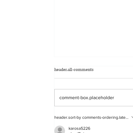
header.all-comments
comment-box.placeholder
BASES DEL CONCURSO DE
header.sort-by
comments-ordering.latest-fi
CARTELES FIESTAS PATRONALES
DE CIFUENTES 2026
karosa5226