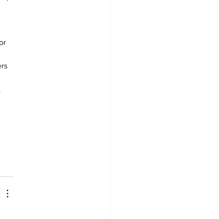
 
or 
rs 
 