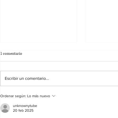
1 comentario
Escribir un comentario...
BASES DEL CONCURSO DE
Concurso de 
Ordenar según:
Lo más nuevo
CARTELES FIESTAS PATRONALES
CIFUENTES
DE CIFUENTES 2026
unknownytube
20 feb 2025