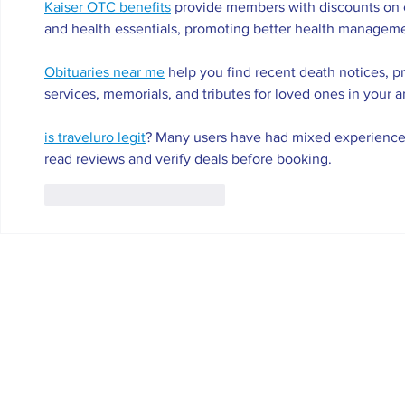
Kaiser OTC benefits
 provide members with discounts on o
and health essentials, promoting better health managemen
Obituaries near me
 help you find recent death notices, p
services, memorials, and tributes for loved ones in your a
is traveluro legit
? Many users have had mixed experiences w
read reviews and verify deals before booking.
Me gusta
Reaccionar
Ayuntamiento de Cifuentes.
Pza. Mayor,1 - 19420 Cifuentes - 
Política de privacidad