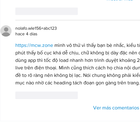
Me gusta
Reaccionar
nolafo.wle156+abc123
hace 4 días
https://mcw.zone
 mình vô thử vì thấy bạn bè nhắc, kiểu t
phút thấy bố cục khá dễ chịu, chữ không bị dày đặc nên 
dùng app thì tốc độ load nhanh hơn trình duyệt khoảng 
live trên điện thoại. Mình cũng thích cách họ chia nội du
đề to rõ ràng nên không bị lạc. Nói chung không phải kiểu
mục nào nhờ các heading tách đoạn gọn gàng trên trang.
Me gusta
Reaccionar
Ver más comentarios