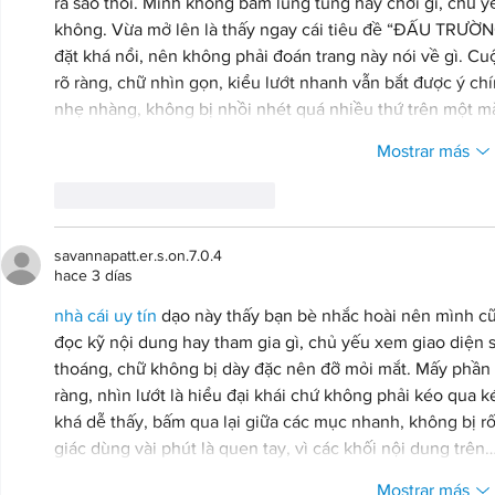
ra sao thôi. Mình không bấm lung tung hay chơi gì, chủ y
không. Vừa mở lên là thấy ngay cái tiêu đề “ĐẤU TRƯ
đặt khá nổi, nên không phải đoán trang này nói về gì. Cu
rõ ràng, chữ nhìn gọn, kiểu lướt nhanh vẫn bắt được ý ch
nhẹ nhàng, không bị nhồi nhét quá nhiều thứ trên một m
Mostrar más
Me gusta
Reaccionar
savannapatt.er.s.on.7.0.4
hace 3 días
nhà cái uy tín
 dạo này thấy bạn bè nhắc hoài nên mình cũ
đọc kỹ nội dung hay tham gia gì, chủ yếu xem giao diện s
thoáng, chữ không bị dày đặc nên đỡ mỏi mắt. Mấy phần t
ràng, nhìn lướt là hiểu đại khái chứ không phải kéo qua k
khá dễ thấy, bấm qua lại giữa các mục nhanh, không bị r
giác dùng vài phút là quen tay, vì các khối nội dung trên
Mostrar más