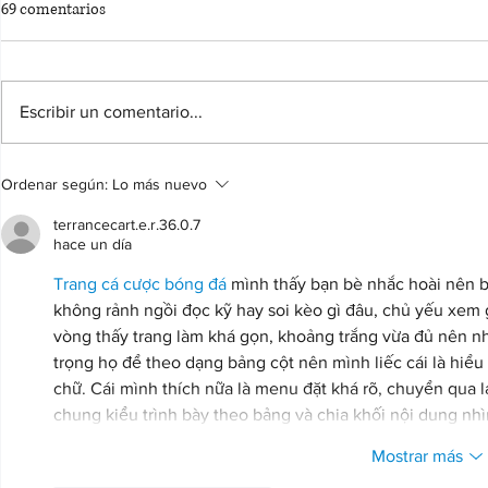
69 comentarios
Escribir un comentario...
BASES DEL CONCURSO DE
Concurso de 
Ordenar según:
Lo más nuevo
CARTELES FIESTAS PATRONALES
CIFUENTES
DE CIFUENTES 2026
terrancecart.e.r.36.0.7
hace un día
Trang cá cược bóng đá
 mình thấy bạn bè nhắc hoài nên b
không rảnh ngồi đọc kỹ hay soi kèo gì đâu, chủ yếu xem 
vòng thấy trang làm khá gọn, khoảng trắng vừa đủ nên nh
trọng họ để theo dạng bảng cột nên mình liếc cái là hiểu
chữ. Cái mình thích nữa là menu đặt khá rõ, chuyển qua l
chung kiểu trình bày theo bảng và chia khối nội dung nhìn
Mostrar más