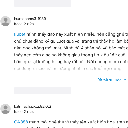
Me gusta
Reaccionar
laurasanms311989
hace 2 días
kubet
 mình thấy dạo này xuất hiện nhiều nên cũng ghé th
chứ chưa đăng ký gì. Lướt qua vài trang thì thấy họ làm b
nên đọc không mỏi mắt. Mình để ý phần nói về bảo mật c
thấy nên cảm giác họ không giấu thông tin kiểu “để cuối
bấm qua lại không bị lag hay rối nút. Nói chung mình chỉ
nội dung ra sao, và ấn tượng nhất là các khối nội dung…
Mostrar más
Me gusta
Reaccionar
katrinacha.vez.52.0.2
hace 2 días
GA888
 mình mới ghé thử vì thấy tên xuất hiện hoài trên