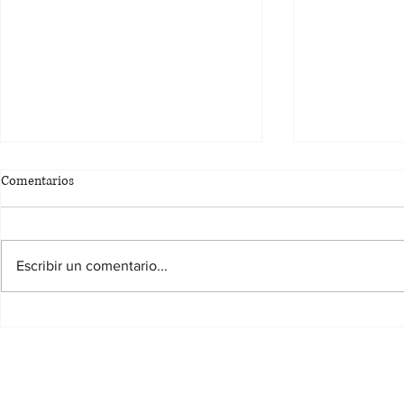
Comentarios
Escribir un comentario...
BASES DEL CONCURSO DE
Concurso de 
CARTELES FIESTAS PATRONALES
CIFUENTES
DE CIFUENTES 2026
Ayuntamiento de Cifuentes.
Pza. Mayor,1 - 19420 Cifuentes - 