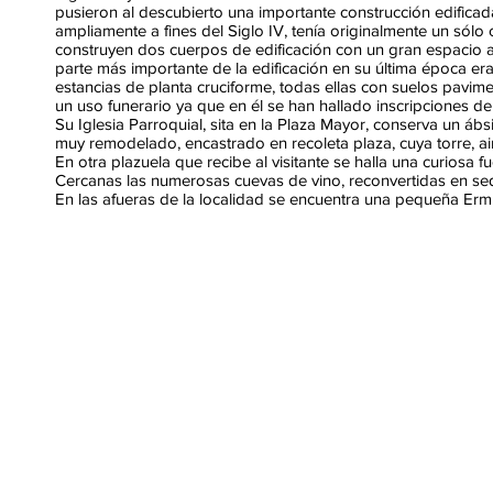
pusieron al descubierto una importante construcción edificad
ampliamente a fines del Siglo IV, tenía originalmente un sólo
construyen dos cuerpos de edificación con un gran espacio a
parte más importante de la edificación en su última época er
estancias de planta cruciforme, todas ellas con suelos pavim
un uso funerario ya que en él se han hallado inscripciones de
Su Iglesia Parroquial, sita en la Plaza Mayor, conserva un áb
muy remodelado, encastrado en recoleta plaza, cuya torre, ai
En otra plazuela que recibe al visitante se halla una curiosa fu
Cercanas las numerosas cuevas de vino, reconvertidas en sed
En las afueras de la localidad se encuentra una pequeña Ermi
Ayuntamiento de Cifuentes.
Pza. Mayor,1 - 19420 Cifuentes - 
Política de privacidad